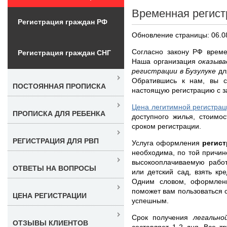
Временная регист
Регистрация граждан РФ
Обновление страницы: 06.0
Согласно закону РФ време
Регистрация граждан СНГ
Наша организация
оказыва
регистрации в Бузулуке
дл
Обратившись к нам, вы 
ПОСТОЯННАЯ ПРОПИСКА
настоящую регистрацию с з
Цена легитимной регистрац
ПРОПИСКА ДЛЯ РЕБЕНКА
доступного жилья, стоимо
сроком регистрации.
РЕГИСТРАЦИЯ ДЛЯ РВП
Услуга оформления
регис
необходима, по той причин
высокооплачиваемую работ
ОТВЕТЫ НА ВОПРОСЫ
или детский сад, взять кр
Одним словом, оформлени
поможет вам пользоваться 
ЦЕНА РЕГИСТРАЦИИ
успешным.
Срок получения
легальн
ОТЗЫВЫ КЛИЕНТОВ
составляет 1-2 дня. Все 