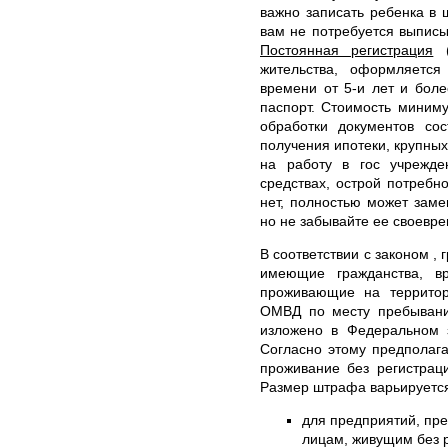
важно записать ребенка в 
вам не потребуется выписы
Постоянная регистрация
(
жительства, оформляетс
времени от 5-и лет и боле
паспорт. Стоимость миним
обработки документов со
получения ипотеки, крупных
на работу в гос учрежде
средствах, острой потребн
нет, полностью может заме
но не забывайте ее своевр
В соответствии с законом ,
имеющие гражданства, в
проживающие на территор
ОМВД по месту пребывани
изложено в Федеральном 
Согласно этому предполага
проживание без регистрац
Размер штрафа варьируется
для предприятий, пр
лицам, живущим без р